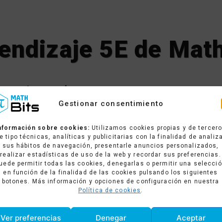
endizaje 5E de Math
Antes de empezar
Gestionar consentimiento
Nuestra intranet incluye un índice visual de todas la
de aprendizaje, la guía didáctica y múltiples herram
nformación sobre cookies:
Utilizamos cookies propias y de tercer
seguimiento personalizado de los progresos de cad
e tipo técnicas, analíticas y publicitarias con la finalidad de analiz
sus hábitos de navegación, presentarle anuncios personalizados,
realizar estadísticas de uso de la web y recordar sus preferencias.
uede permitir todas las cookies, denegarlas o permitir una selecci
en función de la finalidad de las cookies pulsando los siguientes
botones. Más información y opciones de configuración en nuestra
Política de cookies
.
Ver preferencias
Denegar
Aceptar