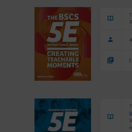
T
S
A
E
T
S
e