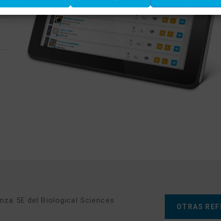
za 5E del Biological Sciences
OTRAS REF
: