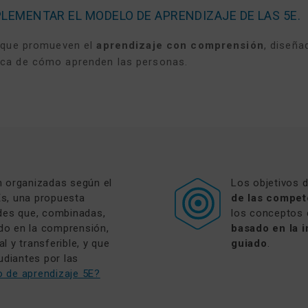
PLEMENTAR EL MODELO DE APRENDIZAJE DE LAS 5E.
s que promueven el
aprendizaje con comprensión
, diseñ
ca de cómo aprenden las personas.
n organizadas según el
Los objetivos d
s, una propuesta
de las compet
ades que, combinadas,
los conceptos 
do en la comprensión,
basado en la i
 y transferible, y que
guiado
.
udiantes por las
o de aprendizaje 5E?