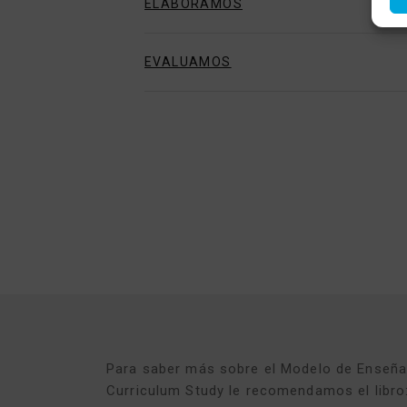
ELABORAMOS
EVALUAMOS
Para saber más sobre el Modelo de Enseñan
Curriculum Study le recomendamos el libro