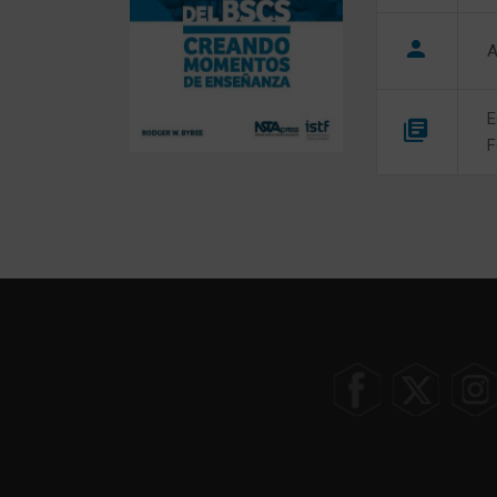
A
E
F