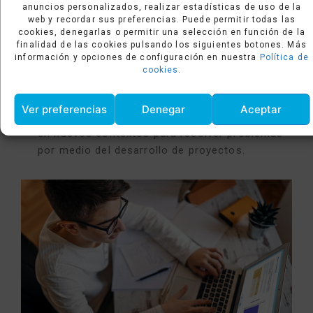
anuncios personalizados, realizar estadísticas de uso de la
problemas, guiadas por el docente.
web y recordar sus preferencias. Puede permitir todas las
cookies, denegarlas o permitir una selección en función de la
Actividades destinadas a movilizar
finalidad de las cookies pulsando los siguientes botones. Más
conocimientos previos.
información y opciones de configuración en nuestra
Política de
cookies
.
Actividades con objetivos de aprendizaje en
contextos relevantes.
Ver preferencias
Denegar
Aceptar
Actividades enfocadas a aplicar lo aprendido
en nuevos contextos para resolver problemas
por medio del desarrollo de proyectos.