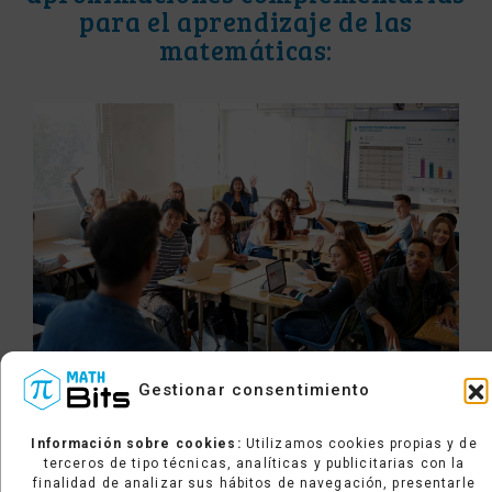
para el aprendizaje de las
matemáticas:
Gestionar consentimiento
Actividades enfocadas en la comprensión
de los conceptos y los procedimientos.
Información sobre cookies:
Utilizamos cookies propias y de
terceros de tipo técnicas, analíticas y publicitarias con la
Actividades de indagación y resolución de
finalidad de analizar sus hábitos de navegación, presentarle