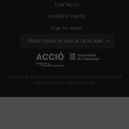
CONTACTO
QUIÉNES SOMOS
Elige tu región:
ELIGE
ELIGE
TERRITORIOS DE HABLA CATALANA
TU
TU
REGIÓN
REGIÓN
Copyright ©
2026
International Science Teaching Foundation &
Learning Bits. All rights reserved.